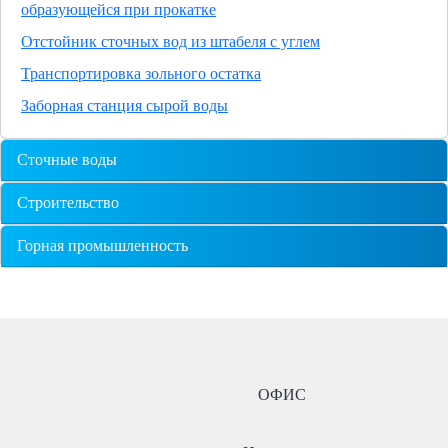
образующейся при прокатке
Отстойник сточных вод из штабеля с углем
Транспортировка зольного остатка
Заборная станция сырой воды
Сточные воды
Строительство
Горная промышленность
ОФИС