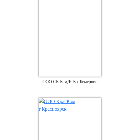
ООО СК КемДСК г.Кемерово