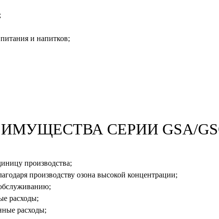
;
 питания и напитков;
ЕИМУЩЕСТВА СЕРИИ GSA/G
диницу производства;
агодаря производству озона высокой концентрации;
хобслуживанию;
ые расходы;
нные расходы;