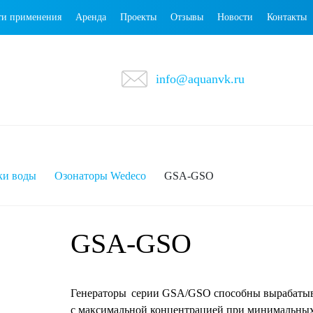
ти применения
Аренда
Проекты
Отзывы
Новости
Контакты
info@aquanvk.ru
ки воды
Озонаторы Wedeco
GSA-GSO
GSA-GSO
Генераторы серии GSA/GSO способны вырабатыв
с максимальной концентрацией при минимальны