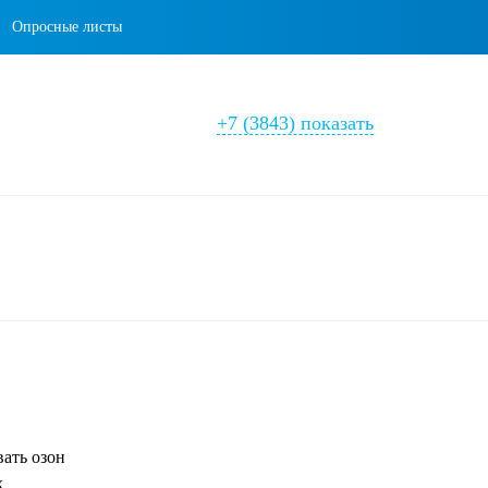
Опросные листы
+7 (3843) показать
ать озон
х