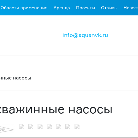
Области применения
Аренда
Проекты
Отзывы
Новос
info@aquanvk.ru
нные насосы
кважинные насосы